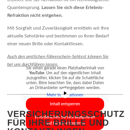
Quantensprung.
Lassen Sie sich diese Erlebnis-
Refraktion nicht entgehen.
Mit Sorgfalt und Zuverlässigkeit ermitteln wir Ihre
aktuelle Sehstärke und bestimmen so Ihren Bedarf
einer neuen Brille oder Kontaktlinsen.
Auch den amtlichen Führerschein-Sehtest können Sie
bei uns durchführen lassen.
Sie sehen gerade einen Platzhalterinhalt von
YouTube
. Um auf den eigentlichen Inhalt
zuzugreifen, klicken Sie auf die Schaltfläche
unten. Bitte beachten Sie, dass dabei Daten
an Drittanbieter weitergegeben werden.
Mehr Informationen
Inhalt entsperren
VERSICHERUNGSSCHUTZ
Erforderlichen Service akzeptieren
FÜR IHRE BRILLE UND
und Inhalte entsperren