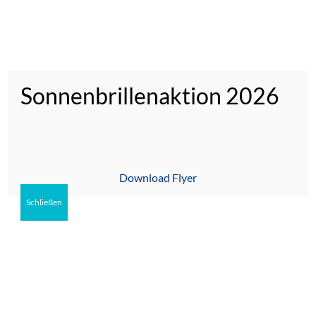
Sonnenbrillenaktion 2026
Download Flyer
Fragen?
Rosengasse 6
02651/77217
56727 Mayen
Schließen
KONTAKT